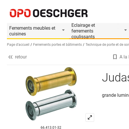
Judas de portes
Informations produit
Accessoires approprié
Eclairage et
Ferrements meubles et
ferrements
cuisines
coulissants
Page d’accueil
Ferrements portes et bâtiments
Technique de porte et de sor
retour
A la 
Sélectionnez une langue (FR)
Judas
grande lumino
66.413.01-32