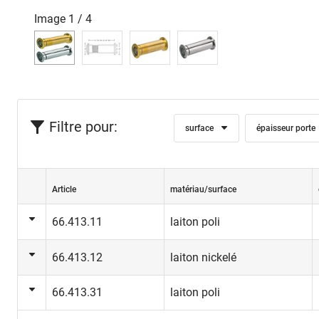
Image
1
/
4
Filtre pour:
surface
épaisseur porte
Article
matériau/surface
66.413.11
laiton poli
66.413.12
laiton nickelé
66.413.31
laiton poli