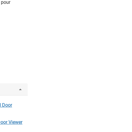
 pour
l Door
 Door Viewer