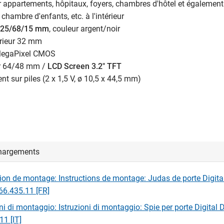
 appartements, hôpitaux, foyers, chambres d'hôtel et également
 chambre d'enfants, etc. à l'intérieur
 125/68/15 mm
, couleur argent/noir
érieur 32 mm
MegaPixel CMOS
ur 64/48 mm /
LCD Screen 3.2" TFT
t sur piles (2 x 1,5 V, ø 10,5 x 44,5 mm)
hargements
tion de montage: Instructions de montage: Judas de porte Digita
66.435.11 [FR]
oni di montaggio: Istruzioni di montaggio: Spie per porte Digital
11 [IT]