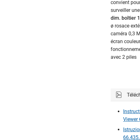
convient pour
surveiller une
dim. boîtier
ø rosace ext
caméra 0,3 
écran coule
fonctionnemen
avec 2 piles
Téléc
Instruc
Viewer 
Istruzi
66.435.