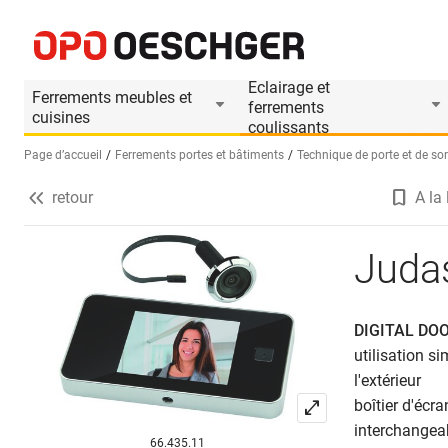
Judas de porte
Informations produit
Accessoires appropri
Eclairage et
Ferrements meubles et
ferrements
cuisines
coulissants
Page d’accueil
Ferrements portes et bâtiments
Technique de porte et de sor
retour
A la 
Sélectionnez une langue (FR)
Judas
DIGITAL DO
utilisation si
l'extérieur
boîtier d'écr
interchangea
66.435.11