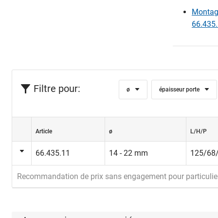
Montage
66.435.
Filtre pour:
ø
épaisseur porte
Article
ø
L/H/P
66.435.11
14 - 22 mm
125/68
Recommandation de prix sans engagement pour particulie