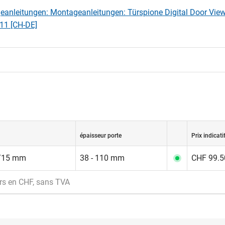
anleitungen: Montageanleitungen: Türspione Digital Door Vie
11 [CH-DE]
épaisseur porte
Prix indicati
/15 mm
38 - 110 mm
CHF 99.50
rs en CHF, sans TVA