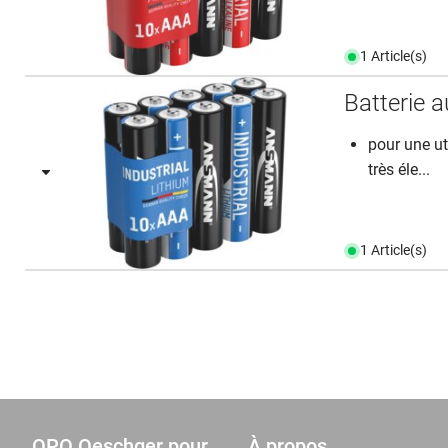
1 Article(s)
Batterie 
pour une ut
très éle...
1 Article(s)
OPO Oeschger pour
À propos