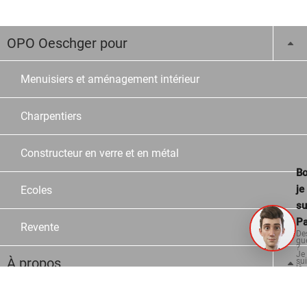
OPO Oeschger pour
Menuisiers et aménagement intérieur
Charpentiers
Constructeur en verre et en métal
Bo
je
Ecoles
su
Pa
Revente
De
qu
?
Je
À propos
su
là
po
vo
aid
Entreprise