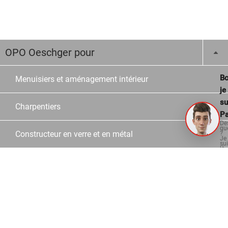
OPO Oeschger pour
Bo
Menuisiers et aménagement intérieur
je
su
Charpentiers
Pa
De
qu
Constructeur en verre et en métal
?
Je
su
là
po
vo
Ecoles
aid
Revente
À propos