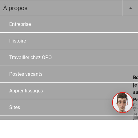
À propos
Entreprise
Histoire
Travailler chez OPO
Postes vacants
Bo
je
Apprentissages
su
Pa
De
Sites
qu
?
Je
su
là
Collaborateurs
po
vo
aid