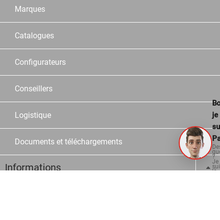
Marques
Catalogues
Configurateurs
Conseillers
Bo
je
Logistique
su
Pa
Documents et téléchargements
De
qu
?
Je
Informations
su
là
po
vo
aid
Contact
Questions fréquentes