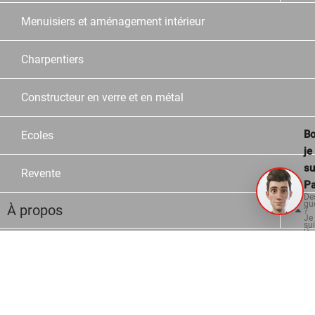
Menuisiers et aménagement intérieur
Charpentiers
Constructeur en verre et en métal
Bo
Ecoles
je
su
Revente
Pa
De
qu
À propos
?
Je
su
là
po
Entreprise
vo
aid
Histoire