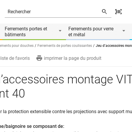
ire de
Ferrements portes et
Ferrements pour verre
bâtiments
et métal
ements pour douches
Ferrements de portes coulissantes
Jeu d’accessoires mon
liste de favoris
imprimer la page du produit
d’accessoires montage VI
nt 40
ur la protection extensible contre les projections avec support mu
he/baignoire
se composant de
: