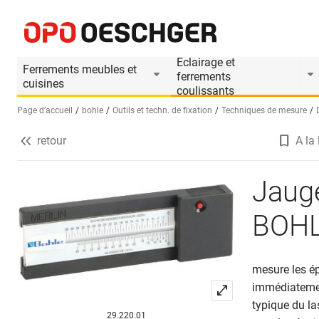
Jauge d'épaisseur de verre à laser BOHLE Merl
Informations produit
Eclairage et
Ferrements meubles et
ferrements
cuisines
coulissants
Page d’accueil
bohle
Outils et techn. de fixation
Techniques de mesure
retour
A la 
Sélectionnez une langue (FR)
Jauge
BOHL
mesure les ép
immédiatement
typique du la
29.220.01