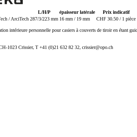
L/H/P
épaisseur latérale
Prix indicatif
 / ArciTech
287/3/223 mm
16 mm / 19 mm
CHF 30.50 / 1 pièce
ion intérieure personnelle pour casiers à couverts de tiroir en étant gui
CH-1023 Crissier, T +41 (0)21 632 82 32, crissier@opo.ch