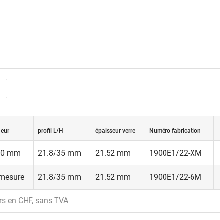
ueur
profil L/H
épaisseur verre
Numéro fabrication
00 mm
21.8/35 mm
21.52 mm
1900E1/22-XM
 mesure
21.8/35 mm
21.52 mm
1900E1/22-6M
rs en CHF, sans TVA