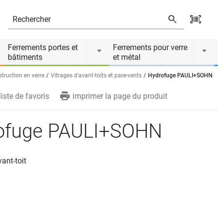
ire de
Ferrements portes et
Ferrements pour verre
bâtiments
et métal
truction en verre
Vitrages d'avant-toits et pare-vents
Hydrofuge PAULI+SOHN
liste de favoris
imprimer la page du produit
ofuge PAULI+SOHN
vant-toit