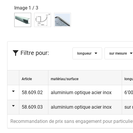
Image
1
/
3
Filtre pour:
longueur
sur mesure
Article
matériau/surface
long
58.609.02
aluminium optique acier inox
6'0
58.609.03
aluminium optique acier inox
sur
Recommandation de prix sans engagement pour particulie