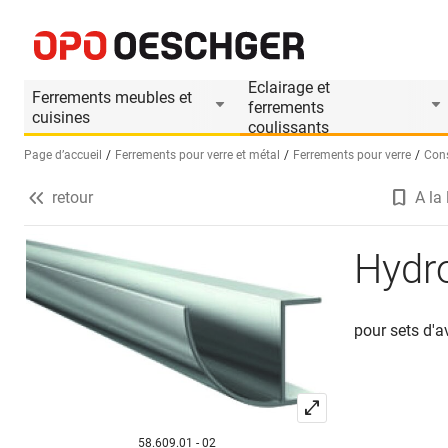
Hydrofuge PAULI+SOHN
Informations produit
Le produit est accesso
Eclairage et
Ferrements meubles et
ferrements
cuisines
coulissants
Page d’accueil
Ferrements pour verre et métal
Ferrements pour verre
Cons
retour
A la 
Sélectionnez une langue (FR)
Hydr
pour sets d'a
58.609.01 - 02