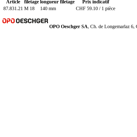
Article
filetage
longueur filetage
Prix indicatif
87.831.21
M 18
140 mm
CHF 59.10 / 1 pièce
OPO Oeschger SA
, Ch. de Longemarlaz 6, 