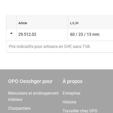
Article
L/L/H
29.512.02
60 / 23 / 13 mm
Prix indicatifs pour artisans en CHF, sans TVA
OPO Oeschger pour
À propos
Menuisiers et aménagement
Entreprise
intérieur
Histoire
Charpentiers
Travailler chez OPO