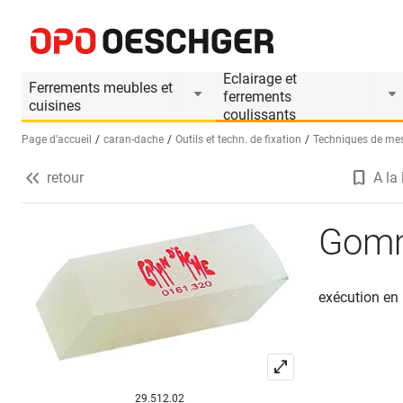
Gommes CARAN D'ACHE
Informations produit
Eclairage et
Ferrements meubles et
ferrements
cuisines
coulissants
Page d’accueil
caran-dache
Outils et techn. de fixation
Techniques de me
retour
A la 
Sélectionnez une langue (FR)
Gomm
exécution en 
29.512.02