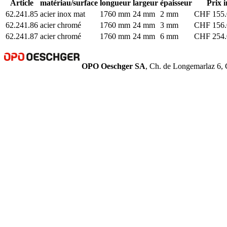
Article
matériau/surface
longueur
largeur
épaisseur
Prix i
62.241.85
acier inox mat
1760 mm
24 mm
2 mm
CHF 155.0
62.241.86
acier chromé
1760 mm
24 mm
3 mm
CHF 156.0
62.241.87
acier chromé
1760 mm
24 mm
6 mm
CHF 254.0
OPO Oeschger SA
, Ch. de Longemarlaz 6, 