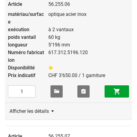
56.255.06
optique acier inox
à 2 vantaux
60 kg
5'196 mm
617.312.5196.120
CHF 3'650.00 / 1 garniture
Afficher les détails
56.255.07