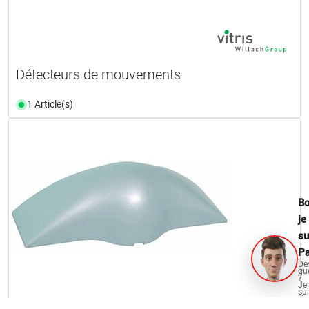
Détecteurs de mouvements
1 Article(s)
Bo
je
su
Pa
De
qu
?
Je
su
là
po