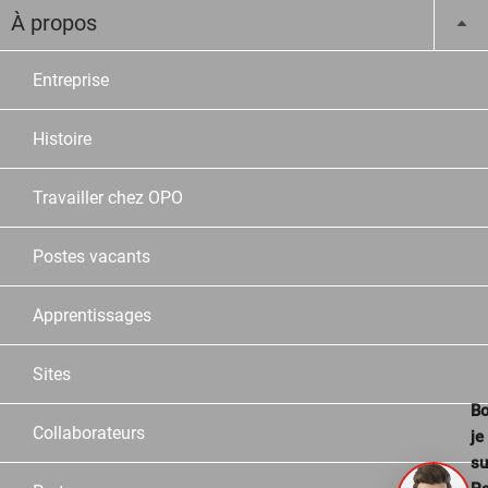
À propos
Entreprise
Histoire
Travailler chez OPO
Postes vacants
Apprentissages
Sites
Bo
Collaborateurs
je
su