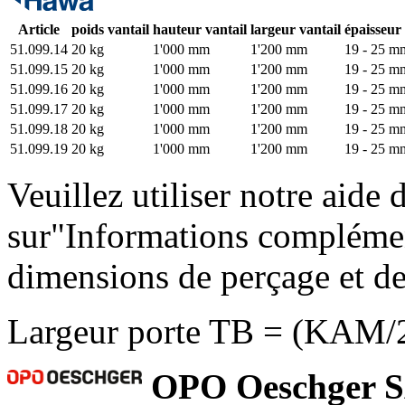
Article
poids vantail
hauteur vantail
largeur vantail
épaisseur
51.099.14
20 kg
1'000 mm
1'200 mm
19 - 25 m
51.099.15
20 kg
1'000 mm
1'200 mm
19 - 25 m
51.099.16
20 kg
1'000 mm
1'200 mm
19 - 25 m
51.099.17
20 kg
1'000 mm
1'200 mm
19 - 25 m
51.099.18
20 kg
1'000 mm
1'200 mm
19 - 25 m
51.099.19
20 kg
1'000 mm
1'200 mm
19 - 25 m
Veuillez utiliser notre aide 
sur"Informations complémen
dimensions de perçage et d
Largeur porte TB = (KAM/2
OPO Oeschger 