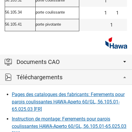
56.105.32
porte coulissante
1
56.105.34
porte coulissante
1
1
56.105.41
porte pivotante
1
Documents CAO
Téléchargements
Veuillez vous connecter pour afficher et télécharger les
fichiers CAD.
Pages des catalogues des fabricants: Ferrements pour
parois coulissantes HAWA-Aperto 60/GL, 56.105.01-
Connexion
65.025.03 [FR]
Instruction de montage: Ferrements pour parois
coulissantes HAWA-Aperto 60/GL, 56.105.01-65.025.03