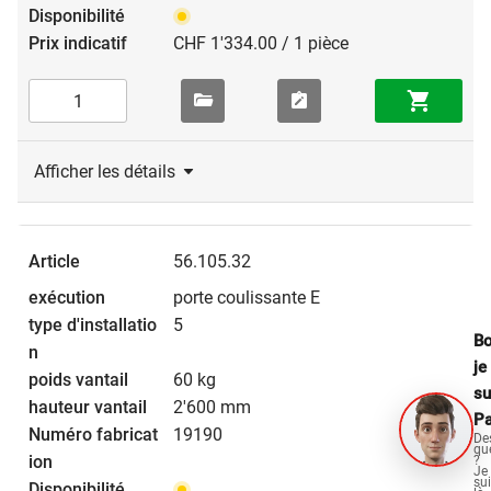
CHF 1'334.00 / 1 pièce
Afficher les détails
56.105.32
porte coulissante E
5
Bo
je
60 kg
su
2'600 mm
Pa
19190
De
qu
?
Je
su