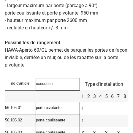
- largeur maximum par porte (parcage à 90°)
porte coulissante et porte pivotante: 950 mm
- hauteur maximum par porte 2600 mm
- réglable en hauteur +/- 3 mm
Possibilités de rangement
HAWA-Aperto 60/GL permet de parquer les portes de façon
invisible, derrière un mur, ou de les rabattre sur la porte
pivotante.
no d'article
exécution
Type d'installation
1
2
3
4
5
6
7
8
56.105.01
porte pivotante
1
56.105.02
porte coulissante
1
56.105.03
porte coulissante
X
X
X
X