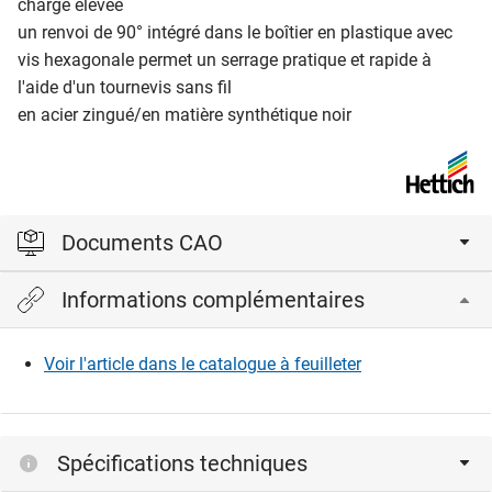
charge élevée
un renvoi de 90° intégré dans le boîtier en plastique avec
vis hexagonale permet un serrage pratique et rapide à
l'aide d'un tournevis sans fil
en acier zingué/en matière synthétique noir
Documents CAO
Informations complémentaires
Veuillez vous connecter pour afficher et télécharger les
fichiers CAD.
Voir l'article dans le catalogue à feuilleter
Connexion
Spécifications techniques