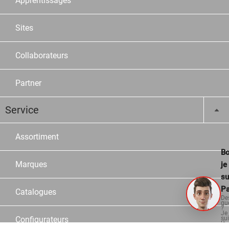
Apprentissages
Sites
Collaborateurs
Partner
Service
Assortiment
Bo
Marques
je
su
Pa
Catalogues
De
qu
?
Je
Configurateurs
su
là
po