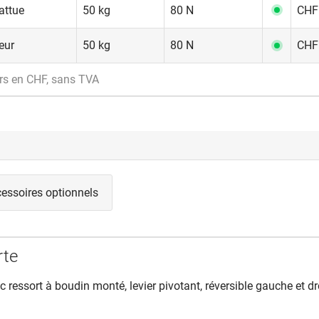
attue
50 kg
80 N
CHF 
eur
50 kg
80 N
CHF 
rs en CHF, sans TVA
essoires optionnels
rte
ec ressort à boudin monté, levier pivotant, réversible gauche et dro