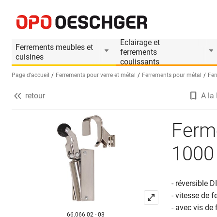
Ferme-porte universel DICTATOR Z 1000
Informations produit
Accessoires appropriés
Eclairage et
Ferrements meubles et
ferrements
cuisines
coulissants
Page d’accueil
Ferrements pour verre et métal
Ferrements pour métal
Fer
retour
A la 
Sélectionnez une langue (FR)
Ferm
1000
- réversible D
- vitesse de f
- avec vis de
66.066.02 - 03