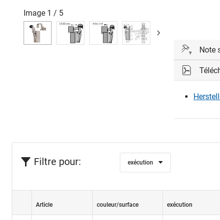
Image
1
/
5
Note 
Téléc
Les foncti
- ferme la 
Herstel
- maintient
- retient l
- convient
Filtre pour:
exécution
Article
couleur/surface
exécution