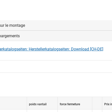
sur le montage
hargements
ons du ferme-porte DICTATOR
porte silencieusement
lerkatalogseiten: Herstellerkatalogseiten: Download [CH-DE]
 la porte totalement fermée
e mouvement de la porte et la freine complétement
 uniquement pour un montage vertical
poids vantail
force fermeture
Prix i