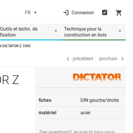
FR
Connexion
précédent
prochain
Outils et techn. de
Technique pour la
fixation
construction en bois
el DICTATOR Z 1000
précédent
prochain
OR Z
fiches
DIN gauche/droite
matériel
acier
Des questions? Je suis là pour vous