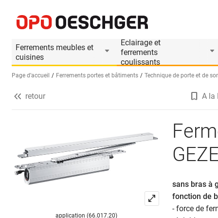
Ferme-porte à glissière invisible GEZE Boxer E
Informations produit
Accessoires appropri
Eclairage et
Ferrements meubles et
ferrements
cuisines
coulissants
Page d’accueil
Ferrements portes et bâtiments
Technique de porte et de sor
retour
A la 
Sélectionnez une langue (FR)
Ferme
GEZE
sans bras à g
fonction de 
- force de fe
application (66.017.20)