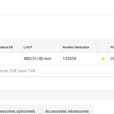
rmeture EN
L/H/P
Numéro fabrication
Pr
480/51/40 mm
153559
C
rs en CHF, sans TVA
essoires optionnels
Accessoires nécessaires