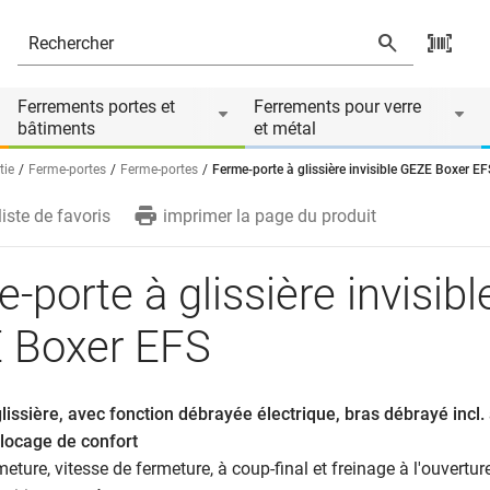
FS
és
Ferrements portes et
Ferrements pour verre
bâtiments
et métal
tie
Ferme-portes
Ferme-portes
Ferme-porte à glissière invisible GEZE Boxer EF
liste de favoris
imprimer la page du produit
-porte à glissière invisibl
 Boxer EFS
lissière, avec fonction débrayée électrique, bras débrayé incl.
blocage de confort
rmeture, vitesse de fermeture, à coup-final et freinage à l'ouvertu