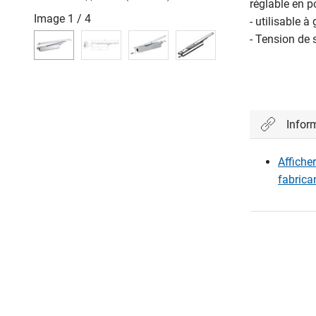
réglable en p
Image
1
/
4
- utilisable à
- Tension de 
Infor
Affiche
fabrica