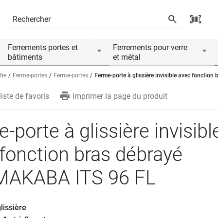
on bras débrayé DORMAKABA ITS 96 FL
és
Ferrements portes et
Ferrements pour verre
bâtiments
et métal
tie
Ferme-portes
Ferme-portes
Ferme-porte à glissière invisible avec foncti
liste de favoris
imprimer la page du produit
-porte à glissière invisibl
fonction bras débrayé
AKABA ITS 96 FL
lissière