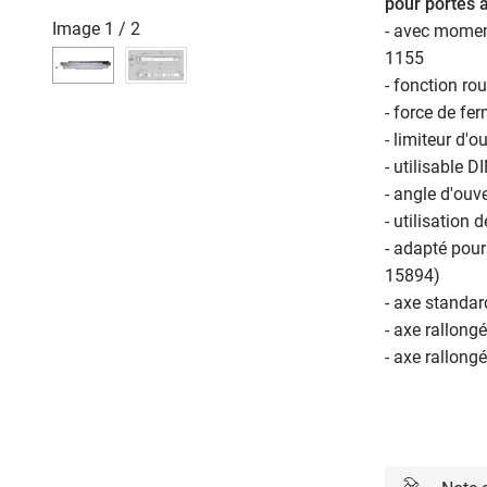
pour portes à
Image
1
/
2
- avec moment
1155
- fonction rou
- force de fe
- limiteur d
- utilisable 
- angle d'ouv
- utilisation
- adapté pou
15894)
- axe standar
- axe rallong
- axe rallong