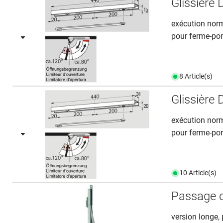
Glissièr
exécution norma
pour ferme-port
8 Article(s)
Glissièr
exécution norm
pour ferme-por
10 Article(s)
Passage d
version longe