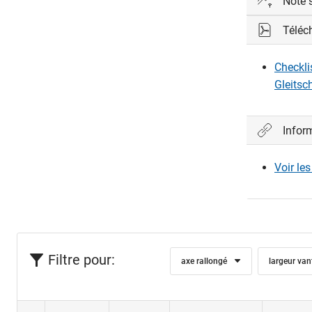
Note 
Téléc
La glissièr
de portes e
Checkli
des différe
Gleitsc
Axe rallong
Infor
0 mm
Voir le
4 mm
8 mm
Filtre pour:
axe rallongé
largeur van