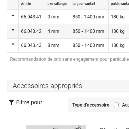
Article
axe rallongé
largeur vantail
poids vanta
66.043.41
0 mm
850 - 1'400 mm
180 kg
66.043.42
4 mm
850 - 1'400 mm
180 kg
66.043.43
8 mm
850 - 1'400 mm
180 kg
Recommandation de prix sans engagement pour particulie
Accessoires appropriés
Filtre pour:
Type d’accessoire
Acc