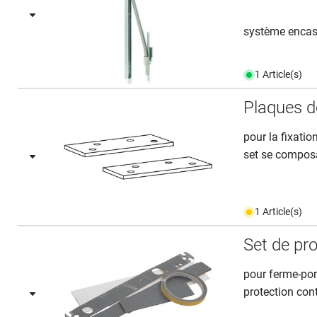
système encast
1 Article(s)
Plaques d
pour la fixatio
set se composan
1 Article(s)
Set de pr
pour ferme-po
protection con