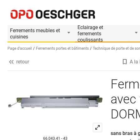
Ferme-porte à glissière invisible avec foncti
Informations produit
Accessoires appropri
Eclairage et
Ferrements meubles et
ferrements
cuisines
coulissants
Page d’accueil
Ferrements portes et bâtiments
Technique de porte et de sor
retour
A la 
Sélectionnez une langue (FR)
Ferme
avec 
DORM
sans bras à g
66.043.41 - 43