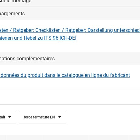
sur le montage
hargements
e invisible du concept de ferme-porte ITS 96 s’adapte aux différe
t jeux de traverse haute. Cette polyvalence est obtenue par la 
sten / Ratgeber: Checklisten / Ratgeber: Darstellung unterschied
ntes longueurs d’axe de ferme-porte et de la glissière universell
hienen und Hebel zu ITS 96 [CH-DE]
é
Glissière K8
Glissière K12
mations complémentaires
feuillure 8.5 mm
feuillure 12 mm
s données du produit dans le catalogue en ligne du fabricant
feuillure 12.5 mm
feuillure 16 mm
feuillure 16.5 mm
feuillure 20 mm
tail
force fermeture EN