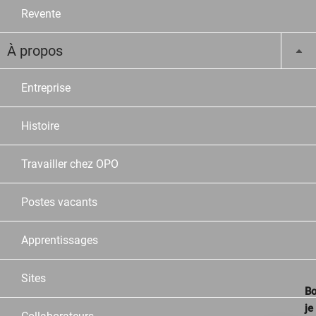
Revente
À propos
Entreprise
Histoire
Travailler chez OPO
Postes vacants
Apprentissages
Sites
Bo
je