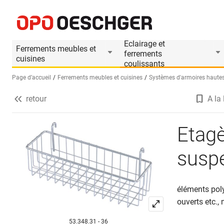
Etagère multifonctions paniers à suspendre
Informations produit
Accessoires appropri
Eclairage et
Ferrements meubles et
ferrements
cuisines
coulissants
Page d’accueil
Ferrements meubles et cuisines
Systèmes d'armoires hautes
retour
A la 
Sélectionnez une langue (FR)
Etagè
susp
éléments poly
ouverts etc.,
53.348.31 - 36