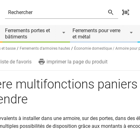
és
Le produit est accessoire de
Ferrements portes et
Ferrements pour verre
bâtiments
et métal
 et basse
Ferrements d'armoires hautes
Économie domestique / Armoire pour p
liste de favoris
imprimer la page du produit
re multifonctions paniers
endre
valents à installer dans une armoire, sur des portes, dans des 
 multiples possibilités de disposition grâce aux montants à enco