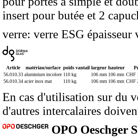
pour portes à simple et doub
insert pour butée et 2 capu
verre: verre ESG
épaisseur
Article
matériau/surface
poids vantail
largeur
hauteur
Pr
56.010.33
aluminium incolore
110 kg
106 mm
106 mm
CHF 1
56.010.34
acier inox mat
110 kg
106 mm
106 mm
CHF 2
En cas d'utilisation sur du
d'autres intercalaires doive
OPO Oeschger 