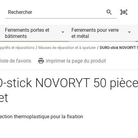
és
Le produit est accessoire de
Ferrements portes et
Ferrements pour verre
bâtiments
et métal
pprêts et réparations
Masses de réparation et à spatuler
DURO-stick NOVORYT 5
liste de favoris
imprimer la page du produit
-stick NOVORYT 50 pièce
et
ection thermoplastique pour la fixation