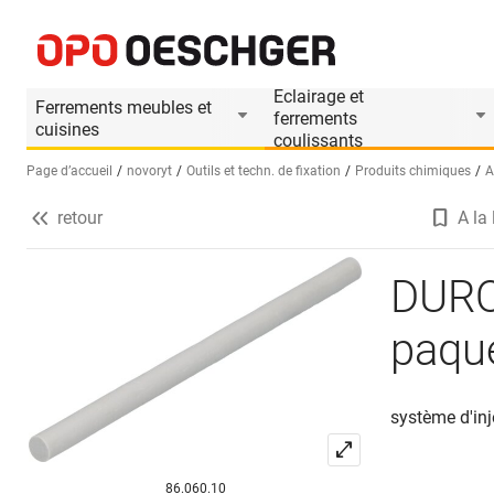
DURO-stick NOVORYT 50 pièces par paquet
Informations produit
Accessoires appropri
Eclairage et
Ferrements meubles et
ferrements
cuisines
coulissants
Page d’accueil
novoryt
Outils et techn. de fixation
Produits chimiques
A
retour
A la 
Sélectionnez une langue (FR)
DURO
paqu
système d'inj
86.060.10