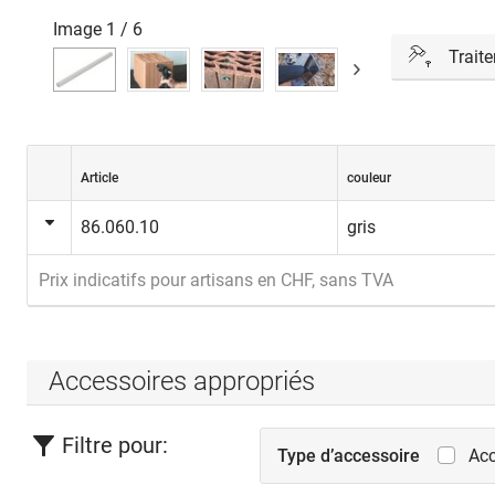
Image
1
/
6
Trait
Traitement
Souffler le
cheville en
Article
couleur
montage co
86.060.10
gris
Recommand
Prix indicatifs pour artisans en CHF, sans TVA
Pour une ch
minutes, pu
injecter 3 
pressions.
Accessoires appropriés
Filtre pour:
Type d’accessoire
Acc