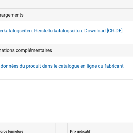
hargements
monté sur systèmes de rail HAWA-Junior 40-120 et EKU-PORTA 6
lerkatalogseiten: Herstellerkatalogseiten: Download [CH-DE]
mations complémentaires
s données du produit dans le catalogue en ligne du fabricant
force fermeture
Prix indicatif