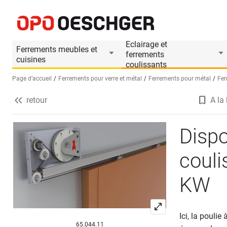
Dispositifs de fermeture pour portes coulissa
Informations produit
Accessoires appropri
Eclairage et
Ferrements meubles et
ferrements
cuisines
coulissants
Page d’accueil
Ferrements pour verre et métal
Ferrements pour métal
Fer
retour
A la 
Sélectionnez une langue (FR)
Dispo
coul
KW
Ici, la pouli
65.044.11