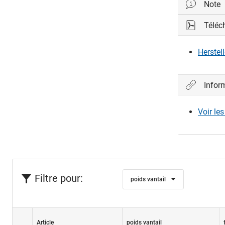
Note
Téléc
Peut être 
Herstel
Infor
Voir le
Filtre pour:
poids vantail
Article
poids vantail