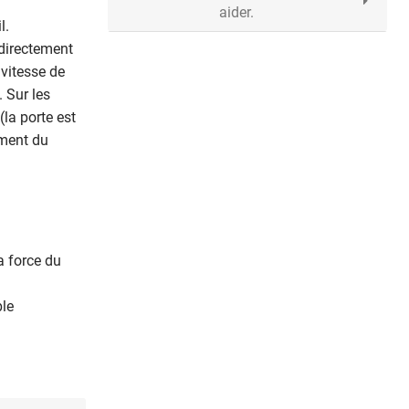
aider.
l.
 directement
 vitesse de
. Sur les
la porte est
ement du
a force du
ble