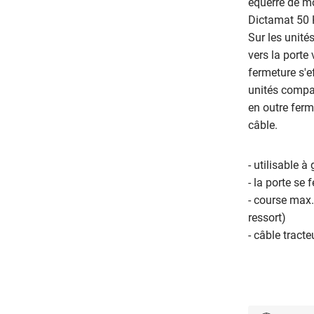
équerre de mo
Dictamat 50 
Sur les unité
vers la porte 
fermeture s'ef
unités compac
en outre ferm
câble.
- utilisable à
- la porte se
- course max.
ressort)
- câble tract