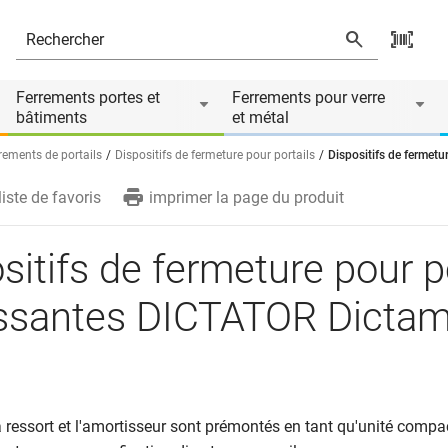
ntes DICTATOR Dictamat 50 KW
és
Ferrements portes et
Ferrements pour verre
bâtiments
et métal
rements de portails
Dispositifs de fermeture pour portails
Dispositifs de fermet
liste de favoris
imprimer la page du produit
sitifs de fermeture pour p
issantes DICTATOR Dictam
e à ressort et l'amortisseur sont prémontés en tant qu'unité compa