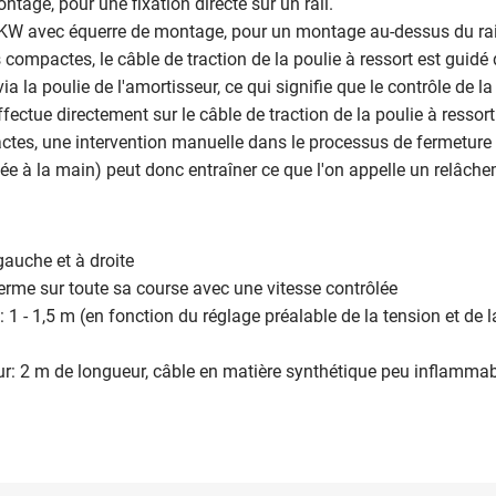
ntage, pour une fixation directe sur un rail.
KW avec équerre de montage, pour un montage au-dessus du rai
s compactes, le câble de traction de la poulie à ressort est guidé
via la poulie de l'amortisseur, ce qui signifie que le contrôle de la
fectue directement sur le câble de traction de la poulie à ressort
tes, une intervention manuelle dans le processus de fermeture (
ée à la main) peut donc entraîner ce que l'on appelle un relâch
 gauche et à droite
 ferme sur toute sa course avec une vitesse contrôlée
: 1 - 1,5 m (en fonction du réglage préalable de la tension et de l
eur: 2 m de longueur, câble en matière synthétique peu inflamma