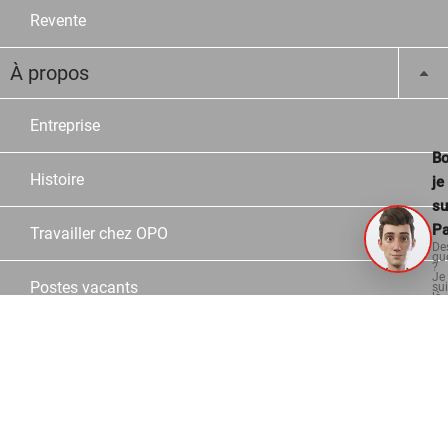
Revente
À propos
Entreprise
Bo
Histoire
je
su
Pa
Travailler chez OPO
De
qu
?
Je
Postes vacants
su
là
po
vo
aid
Apprentissages
Sites