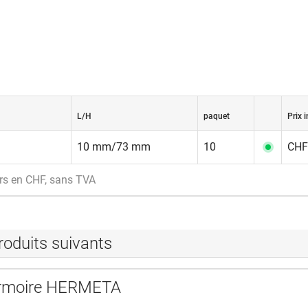
L/H
paquet
Prix i
10 mm/73 mm
10
CHF 
rs en CHF, sans TVA
roduits suivants
armoire HERMETA