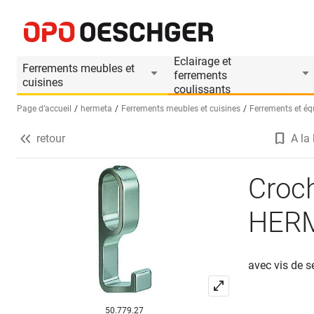
Crochets pour tubes d'armoire HERMETA
Informations produit
Le produit est accessoire d
Eclairage et
Ferrements meubles et
ferrements
cuisines
coulissants
Page d’accueil
hermeta
Ferrements meubles et cuisines
Ferrements et éq
retour
A la 
Sélectionnez une langue (FR)
Croch
HER
avec vis de s
50.779.27