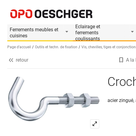
Crochets de corde à lessive
Informations produit
Eclairage et
Ferrements meubles et
ferrements
cuisines
coulissants
Page d’accueil
Outils et techn. de fixation
Vis, chevilles, tiges et conjonction
retour
A la 
Sélectionnez une langue (FR)
Croch
acier zingué,