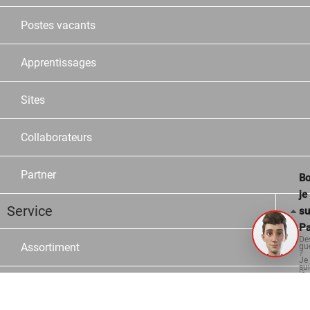
Postes vacants
Apprentissages
Sites
Collaborateurs
Partner
Bo
je
Service
su
Pa
De
Assortiment
qu
?
Je
su
là
po
Marques
vo
aid