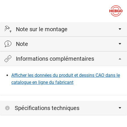
Note sur le montage
Note
avec pointe de marquage pour déterminer le point de
perçage sur le dossier, avec instructions de montage
Informations complémentaires
force portante par console
Afficher les données du produit et dessins CAO dans le
catalogue en ligne du fabricant
Spécifications techniques