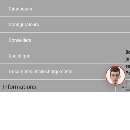
Catalogues
Configurateurs
Conseillers
Bo
Logistique
je
su
Documents et téléchargements
Pa
De
qu
?
Informations
Je
su
là
po
vo
aid
Contact
Questions fréquentes