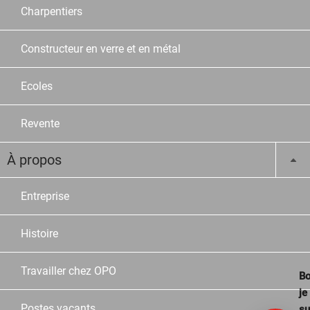
Charpentiers
Constructeur en verre et en métal
Ecoles
Revente
À propos
Entreprise
Histoire
Travailler chez OPO
Bo
je
Postes vacants
su