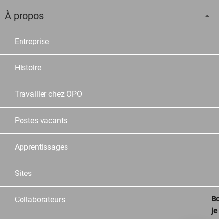
À propos
Entreprise
Histoire
Travailler chez OPO
Postes vacants
Apprentissages
Sites
Bo
Collaborateurs
je