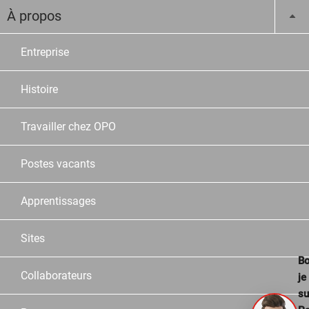
À propos
Entreprise
Histoire
Travailler chez OPO
Postes vacants
Apprentissages
Sites
Bo
Collaborateurs
je
su