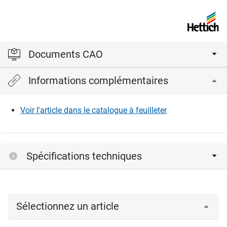
Documents CAO
Informations complémentaires
Veuillez vous connecter pour afficher et télécharger les
fichiers CAD.
Voir l'article dans le catalogue à feuilleter
Connexion
Spécifications techniques
Sélectionnez un article