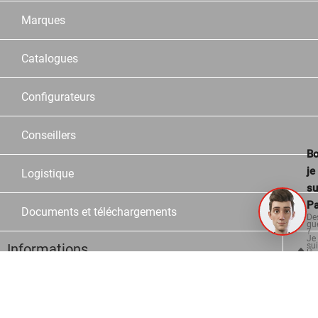
Marques
Catalogues
Configurateurs
Conseillers
Bo
je
Logistique
su
Pa
Documents et téléchargements
De
qu
?
Je
su
Informations
là
po
vo
aid
Contact