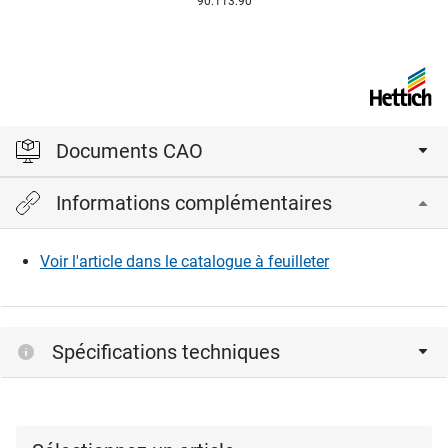
90.113.90
Documents CAO
Informations complémentaires
Veuillez vous connecter pour afficher et télécharger les
fichiers CAD.
Voir l'article dans le catalogue à feuilleter
Connexion
Spécifications techniques