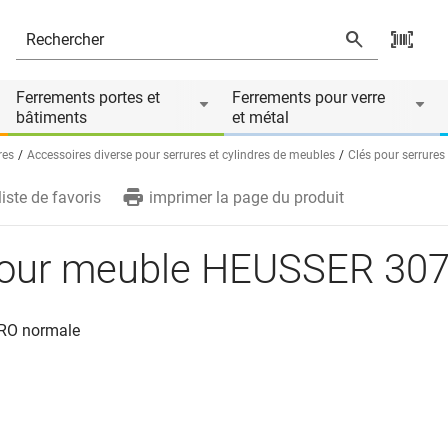
ire de
Ferrements portes et
Ferrements pour verre
bâtiments
et métal
res
Accessoires diverse pour serrures et cylindres de meubles
Clés pour serrure
liste de favoris
imprimer la page du produit
pour meuble HEUSSER 30
URO normale