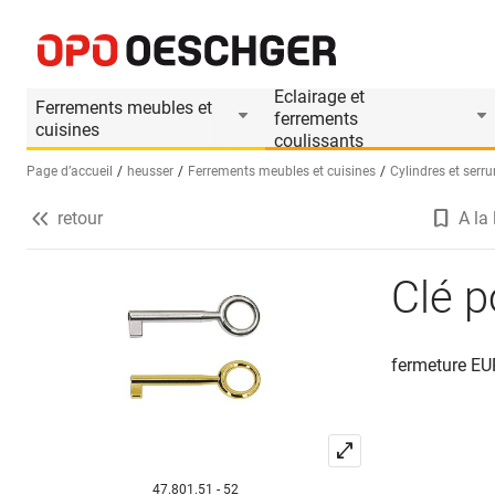
Clé pour meuble HEUSSER 3075
Informations produit
Le produit est accesso
Eclairage et
Ferrements meubles et
ferrements
cuisines
coulissants
Page d’accueil
heusser
Ferrements meubles et cuisines
Cylindres et serru
retour
A la 
Sélectionnez une langue (FR)
Clé 
fermeture E
47.801.51 - 52