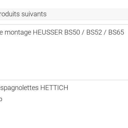
roduits suivants
de montage HEUSSER BS50 / BS52 / BS65
espagnolettes HETTICH
RO