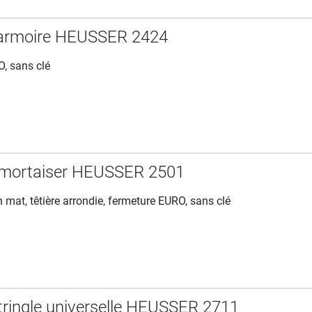
'armoire HEUSSER 2424
, sans clé
à mortaiser HEUSSER 2501
on mat, têtière arrondie, fermeture EURO, sans clé
 tringle universelle HEUSSER 2711