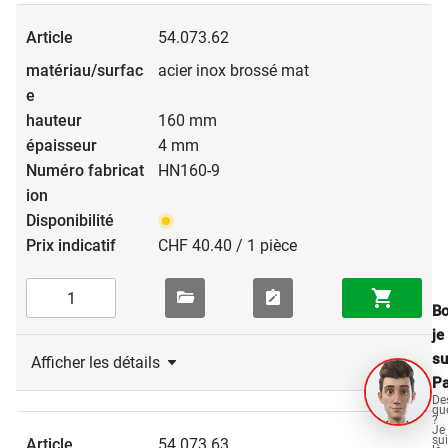
54.073.62
acier inox brossé mat
160 mm
4 mm
HN160-9
CHF 40.40 / 1 pièce
Bo
je
su
Afficher les détails
Pa
De
qu
?
Je
su
54.073.63