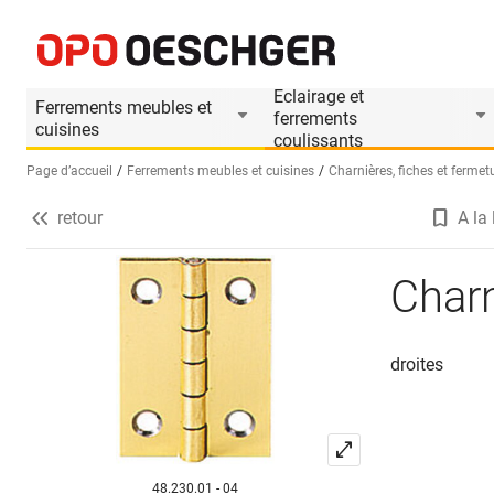
Charnières de coffrets
Informations produit
Accessoires appropriés
Eclairage et
Ferrements meubles et
ferrements
cuisines
coulissants
Page d’accueil
Ferrements meubles et cuisines
Charnières, fiches et fermet
retour
A la 
Sélectionnez une langue (FR)
Charn
droites
48.230.01 - 04