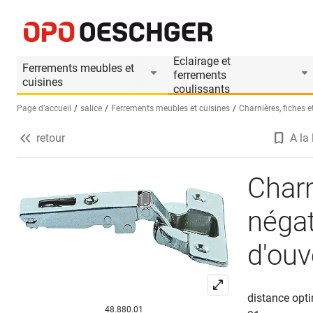
Charnière SALICE Push avec ressort négatif, ch
Informations produit
Accessoires appropri
Eclairage et
Ferrements meubles et
ferrements
cuisines
coulissants
Page d’accueil
salice
Ferrements meubles et cuisines
Charnières, fiches e
retour
A la 
Sélectionnez une langue (FR)
Charn
négat
d'ouv
distance opt
48.880.01