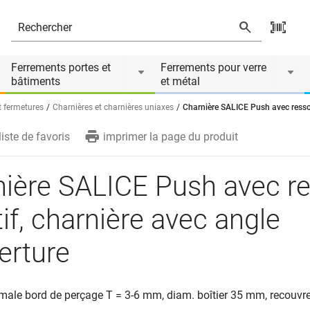
arnière avec angle d'ouverture
és
Le produit est accessoire de
Ferrements portes et
Ferrements pour verre
bâtiments
et métal
t fermetures
Charnières et charnières uniaxes
Charnière SALICE Push avec ressor
liste de favoris
imprimer la page du produit
ière SALICE Push avec re
if, charnière avec angle
erture
imale bord de perçage T = 3-6 mm, diam. boîtier 35 mm, recouv