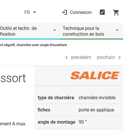
FR
Connexion
précédent
prochain
Outils et techn. de
Technique pour la
fixation
construction en bois
t négatif, charnière avec angle d'ouverture
précédent
prochain
ssort
type de charnière
charnière invisible
fiches
porte en applique
angle de montage
90 °
rement A max.