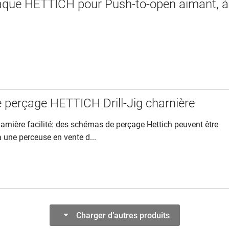
aque HETTICH pour Push-to-open aimant, à
 perçage HETTICH Drill-Jig charnière
rnière facilité: des schémas de perçage Hettich peuvent être
à une perceuse en vente d...
Charger d’autres produits