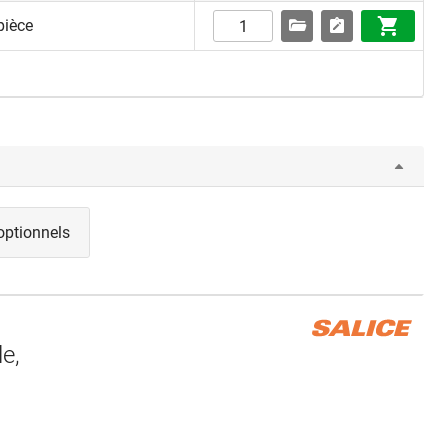
pièce
optionnels
e,