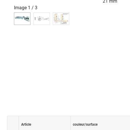
21 mm
Image
1
/
3
Article
couleur/surface