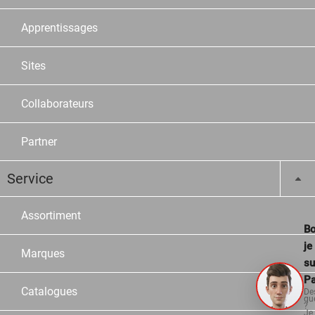
Apprentissages
Sites
Collaborateurs
Partner
Service
Assortiment
Bo
je
Marques
su
Pa
Catalogues
De
qu
?
Je