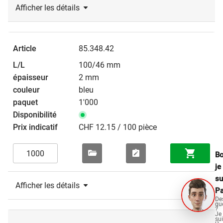
Afficher les détails
85.348.42
100/46 mm
2 mm
bleu
1'000
CHF 12.15 / 100 pièce
Bo
je
su
Afficher les détails
Pa
De
qu
?
Je
su