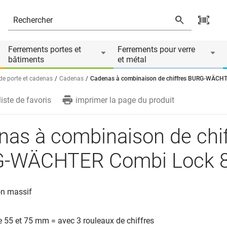
 Combi Lock 80
Ferrements portes et
Ferrements pour verre
bâtiments
et métal
de porte et cadenas
Cadenas
Cadenas à combinaison de chiffres BURG-WÄCH
liste de favoris
imprimer la page du produit
as à combinaison de chif
-WÄCHTER Combi Lock 
on massif
e 55 et 75 mm = avec 3 rouleaux de chiffres