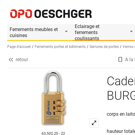
Cadenas à combinaison de chiffres BURG-WÄCHTER
Informations produit
Eclairage et
Ferrements meubles et
ferrements
cuisines
coulissants
Page d’accueil
Ferrements portes et bâtiments
Serrures de portes
Verrou 
retour
A la 
Sélectionnez une langue (FR)
Caden
BURG
corps en lait
hauteur total
63.502.20 - 22