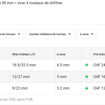
e 90 mm = avec 4 rouleaux de chiffres
re de l'arceau
hauteur intérieure de l'arceau
ø anse
étrier intérieur L/H
ø anse
Prix indic
18.5/32.5 mm
6.5 mm
CHF 24
12/27 mm
5 mm
CHF 16
9/22 mm
3.2 mm
CHF 12
rs en CHF, sans TVA