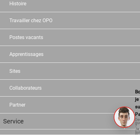
Histoire
Travailler chez OPO
Postes vacants
Apprentissages
Sites
Collaborateurs
Bo
je
Partner
su
Pa
De
Service
qu
?
Je
su
là
Assortiment
po