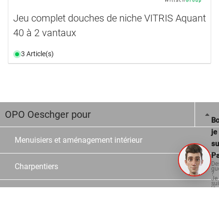
Jeu complet douches de niche VITRIS Aquant
40 à 2 vantaux
3 Article(s)
OPO Oeschger pour
Bo
je
Menuisiers et aménagement intérieur
su
Pa
De
Charpentiers
qu
?
Je
su
là
Constructeur en verre et en métal
po
vo
aid