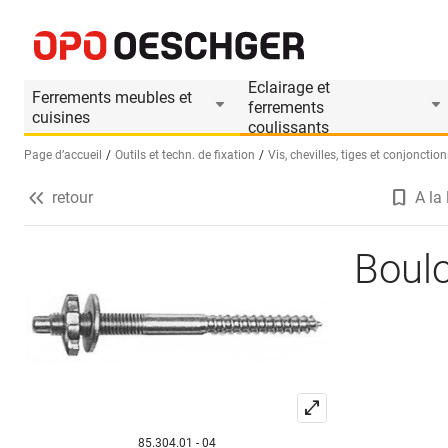
Boulons d'escaliers
Informations produit
Eclairage et
Ferrements meubles et
ferrements
cuisines
coulissants
Page d’accueil
Outils et techn. de fixation
Vis, chevilles, tiges et conjonction
retour
A la 
Sélectionnez une langue (FR)
Boulo
85.304.01 - 04