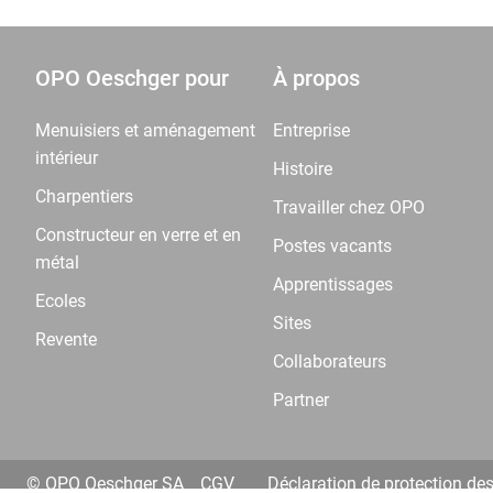
OPO Oeschger pour
À propos
Menuisiers et aménagement
Entreprise
intérieur
Histoire
Charpentiers
Travailler chez OPO
Constructeur en verre et en
Postes vacants
métal
Apprentissages
Ecoles
Sites
Revente
Collaborateurs
Partner
© OPO Oeschger SA
CGV
Déclaration de protection de