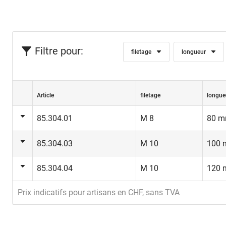
Filtre pour:
filetage
longueur
Article
filetage
longue
85.304.01
M 8
80 
85.304.03
M 10
100
85.304.04
M 10
120
Prix indicatifs pour artisans en CHF, sans TVA