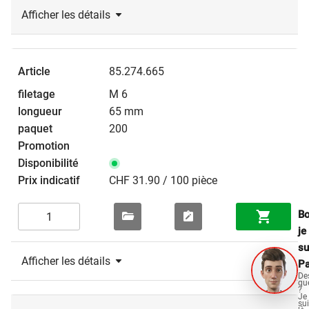
Afficher les détails
85.274.665
M 6
65 mm
200
CHF 31.90 / 100 pièce
Bo
je
su
Afficher les détails
Pa
De
qu
?
Je
su