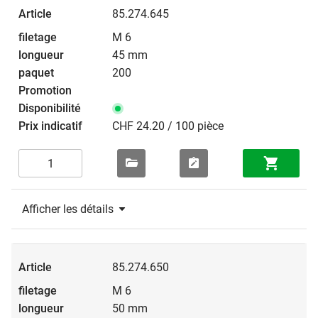
85.274.645
M 6
45 mm
200
CHF 24.20 / 100 pièce
Afficher les détails
85.274.650
M 6
50 mm