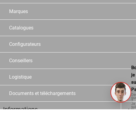
Marques
Catalogues
Configurateurs
Conseillers
Bo
je
Logistique
su
Pa
Documents et téléchargements
De
qu
?
Je
su
Informations
là
po
vo
aid
Contact